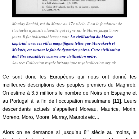
Moulay Rachid, roi du Maroc au 17e siècle. Il est le fondateur de
l’actuelle dynastie alaouite qui règne sur le Maroc jusqu’à nos
jours. Il fut indiscutablement noir.
La civilisation du Maroc
impérial, avec ses villes magnifiques telles que Marrakech et
Meknès, est surtout le fait de dynasties noires. Cette civilisation
doit être considérée comme une civilisation noire.
Source: Collection royale britannique royalcollection.org.uk
Ce sont donc les Européens qui nous ont donné les
meilleures descriptions des peuples premiers du Maghreb.
On estime à 3,5 millions le nombre de Noirs en Espagne et
au Portugal à la fin de l’occupation musulmane
[11]
. Leurs
descendants actuels s’appellent Moreau, Maurice, Morin,
Moreno, Moro, Moore, Murray, Maurois etc…
e
Alors on se demande si jusqu’au 8
siècle au moins, le