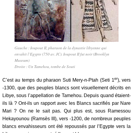
Gauche : Ioupout II, pharaon de la dynastie libyenne qui
envahit l’Egypte (750 av. JC). Ioupout II fut noir (Brooklyn
Museum)
Droite : Un Tamehou, tombe de Souti
er
C’est au temps du pharaon Suti Mery-n-Ptah (Seti 1
), vers
-1300, que des peuples blancs sont visuellement décrits en
Libye, sous l’appellation de Tamehou. Depuis quand étaient-
ils là ? Ont-ils un rapport avec les Blancs sacrifiés par Nare
Mari ? On ne le sait pas. Qui plus est, sous Ramessou
Hekayounou (Ramsès III), vers -1200, de nombreux peuples
blancs envahisseurs ont été repoussés par l’Egypte vers la