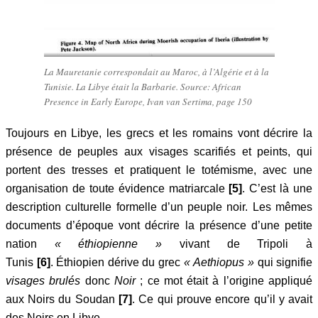
La Mauretanie correspondait au Maroc, à l’Algérie et à la
Tunisie. La Libye était la Barbarie. Source: African
Presence in Early Europe, Ivan van Sertima, page 150
Toujours en Libye, les grecs et les romains vont décrire la
présence de peuples aux visages scarifiés et peints, qui
portent des tresses et pratiquent le totémisme, avec une
organisation de toute évidence matriarcale
[5]
. C’est là une
description culturelle formelle d’un peuple noir. Les mêmes
documents d’époque vont décrire la présence d’une petite
nation
« éthiopienne »
vivant de Tripoli à
Tunis
[6]
. Éthiopien dérive du grec
« Aethiopus »
qui signifie
visages brulés
donc
Noir
; ce mot était à l’origine appliqué
aux Noirs du Soudan
[7]
. Ce qui prouve encore qu’il y avait
des Noirs en Libye.