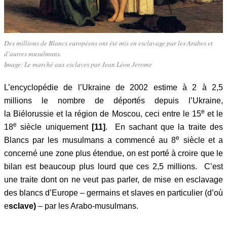
Des millions de Blancs européens ont été mis en esclavage par les Arabes et
d’autres musulmans.
Image: Le marché aux esclaves par Jean Léon Jerome
L’encyclopédie de l’Ukraine de 2002 estime à 2 à 2,5
millions le nombre de déportés depuis l’Ukraine,
e
la Biélorussie et la région de Moscou, ceci entre le 15
et le
e
18
siècle uniquement
[11]
. En sachant que la traite des
e
Blancs par les musulmans a commencé au 8
siècle et a
concerné une zone plus étendue, on est porté à croire que le
bilan est beaucoup plus lourd que ces 2,5 millions. C’est
une traite dont on ne veut pas parler, de mise en esclavage
des blancs d’Europe – germains et slaves en particulier (d’où
e
sclave)
– par les Arabo-musulmans.