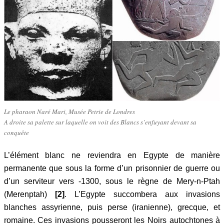
Le pharaon Naré Mari, Musée Petrie de Londres
A droite sa palette sur laquelle on voit des Blancs s’enfuyant devant sa
conquête
L’élément blanc ne reviendra en Egypte de manière
permanente que sous la forme d’un prisonnier de guerre ou
d’un serviteur vers -1300, sous le règne de Mery-n-Ptah
(Merenptah)
[2]
. L’Egypte succombera aux invasions
blanches assyrienne, puis perse (iranienne), grecque, et
romaine. Ces invasions pousseront les Noirs autochtones à