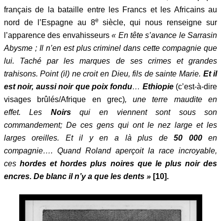
français de la bataille entre les Francs et les Africains au
e
nord de l’Espagne au 8
siècle, qui nous renseigne sur
l’apparence des envahisseurs
« En tête s’avance le Sarrasin
Abysme
; Il n’en est plus criminel dans cette compagnie que
lui. Taché par les marques de ses crimes et grandes
trahisons. Point (il) ne croit en Dieu, fils de sainte Marie.
Et il
est noir, aussi noir que
poix fondu
…
Ethiopie
(c’est-à-dire
visages brûlés/Afrique en grec)
, une terre maudite en
effet. Les
Noirs
qui en viennent sont sous son
commandement; De ces gens qui ont le nez large et les
larges oreilles. Et il y en a là plus de
50 000
en
compagnie…. Quand Roland aperçoit la race incroyable,
ces
hordes et hordes
plus noires que le plus noir des
encres. De blanc il n’y a que les dents »
[10].