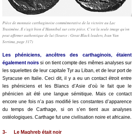
Pièce de monnaie carthaginoise commémorative de la victoire au Lac
Trasimène. Il s’agit bien d’Hannibal sur cette pièce. C’est la seule image qu’on
peut affirmer authentique de lui (Source : Great Black leaders, Ivan Van
Sertima, page 317)
Les phéniciens, ancêtres des carthaginois, étaient
également noirs
si on tient compte des mêmes analyses sur
les squelettes de leur capitale Tyr au Liban, et de leur port de
Syracuse en Italie. Ceci dit, il y a eu un contact étroit entre
les phéniciens et les Blancs d’Asie d’où le fait que le
phénicien ait été une langue sémitique. Mais ce contact
encore une fois n’a pas modifié les constantes d’apparence
du temps de Carthage, si on s’en tient aux analyses
ostéologiques. Carthage fut une civilisation noire et africaine.
3- Le Maghreb était noir