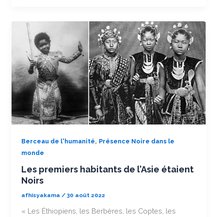
,
Berceau de l'humanité
Présence Noire dans le
monde
Les premiers habitants de l’Asie étaient
Noirs
afhisyakama
/
30 août 2022
« Les Éthiopiens, les Berbères, les Coptes, les