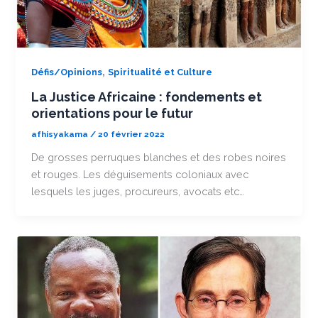
,
Défis/Opinions
Spiritualité et Culture
La Justice Africaine : fondements et
orientations pour le futur
afhisyakama
/
20 février 2022
De grosses perruques blanches et des robes noires
et rouges. Les déguisements coloniaux avec
lesquels les juges, procureurs, avocats etc…