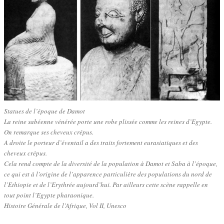
Statues de l’époque de Damot
La reine sabéenne vénérée porte une robe plissée comme les reines d’Egypte.
On remarque ses cheveux crépus.
A droite le porteur d’éventail a des traits fortement eurasiatiques et des
cheveux crépus.
Cela rend compte de la diversité de la population à Damot et Saba à l’époque,
ce qui est à l’origine de l’apparence particulière des populations du nord de
l’Ethiopie et de l’Erythrée aujourd’hui. Par ailleurs cette scène rappelle en
tout point l’Egypte pharaonique.
Histoire Générale de l’Afrique, Vol II, Unesco