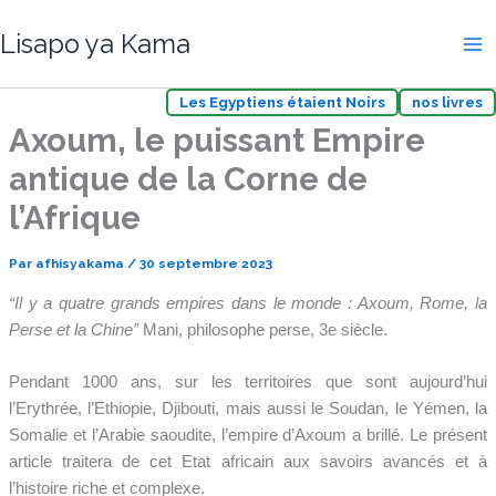
Aller
Lisapo ya Kama
au
contenu
Les Egyptiens étaient Noirs
nos livres
Axoum, le puissant Empire
antique de la Corne de
l’Afrique
Par
afhisyakama
/
30 septembre 2023
“Il y a quatre grands empires dans le monde : Axoum, Rome, la
Perse et la Chine”
Mani, philosophe perse, 3e siècle.
Pendant 1000 ans, sur les territoires que sont aujourd’hui
l’Erythrée, l’Ethiopie, Djibouti, mais aussi le Soudan, le Yémen, la
Somalie et l’Arabie saoudite, l’empire d’Axoum a brillé. Le présent
article traitera de cet Etat africain aux savoirs avancés et à
l’histoire riche et complexe.