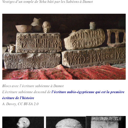
Vestiges d’un temple de Yeha bâti par les Sabéens à Damot
Blocs avec l’écriture sabéenne à Damot
L’écriture sabéenne descend de
l’écriture nubio-égyptienne qui est la première
écriture de l’histoire
A. Davey, CC BY-SA 2.0