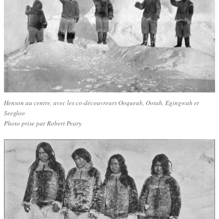
Henson au centre, avec les co-découvreurs Ooqueah, Ootah, Egingwah et
Seegloo
Photo prise par Robert Peary